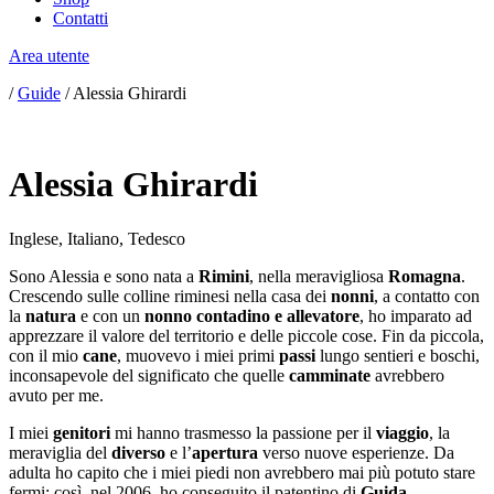
Contatti
Area utente
/
Guide
/
Alessia Ghirardi
Alessia Ghirardi
Inglese
,
Italiano
,
Tedesco
Sono Alessia e sono nata a
Rimini
, nella meravigliosa
Romagna
.
Crescendo sulle colline riminesi nella casa dei
nonni
, a contatto con
la
natura
e con un
nonno contadino e allevatore
, ho imparato ad
apprezzare il valore del territorio e delle piccole cose. Fin da piccola,
con il mio
cane
, muovevo i miei primi
passi
lungo sentieri e boschi,
inconsapevole del significato che quelle
camminate
avrebbero
avuto per me.
I miei
genitori
mi hanno trasmesso la passione per il
viaggio
, la
meraviglia del
diverso
e l’
apertura
verso nuove esperienze. Da
adulta ho capito che i miei piedi non avrebbero mai più potuto stare
fermi: così, nel 2006, ho conseguito il patentino di
Guida