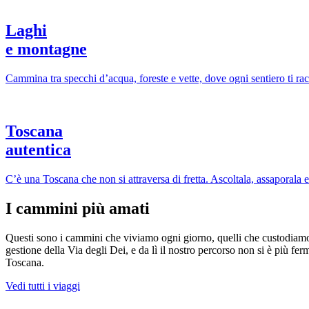
Laghi
e montagne
Cammina tra specchi d’acqua, foreste e vette, dove ogni sentiero ti rac
Toscana
autentica
C’è una Toscana che non si attraversa di fretta. Ascoltala, assaporala e
I cammini più amati
Questi sono i cammini che viviamo ogni giorno, quelli che custodiamo e 
gestione della Via degli Dei, e da lì il nostro percorso non si è più 
Toscana.
Vedi tutti i viaggi