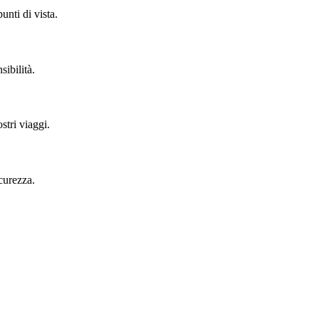
unti di vista.
ibilità.
stri viaggi.
curezza.