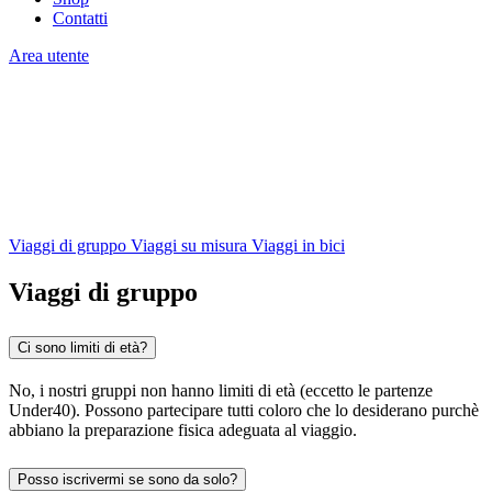
Contatti
Area utente
Domande frequenti
Trova risposte rapide alle domande più frequenti su viaggi, servizi e
attività Appennino Slow per organizzare al meglio la tua esperienza.
Viaggi di gruppo
Viaggi su misura
Viaggi in bici
Viaggi di gruppo
Ci sono limiti di età?
No, i nostri gruppi non hanno limiti di età (eccetto le partenze
Under40). Possono partecipare tutti coloro che lo desiderano purchè
abbiano la preparazione fisica adeguata al viaggio.
Posso iscrivermi se sono da solo?