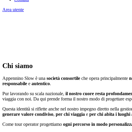
Area utente
Scegli
Appennino Slow
Costruiamo esperienze di viaggio che nascono dai territori e dalle per
Chi siamo
Appennino Slow è una
società consortile
che opera principalmente
n
responsabile
e
autentico
.
Pur lavorando su scala nazionale,
il nostro cuore resta profondament
viaggia con noi. Da qui prende forma il nostro modo di progettare esper
Questa identità si riflette anche nel nostro impegno diretto nella ges
generare valore condiviso
,
per chi viaggia
e
per chi abita i luoghi
Come tour operator progettiamo
ogni percorso in modo personalizz