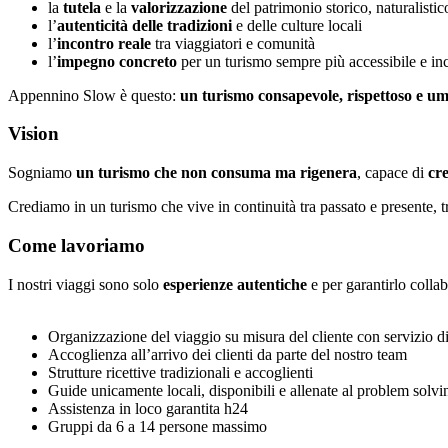
la
tutela
e la
valorizzazione
del patrimonio storico, naturalistic
l’
autenticità delle tradizioni
e delle culture locali
l’
incontro reale
tra viaggiatori e comunità
⁠l’
impegno concreto
per un turismo sempre più accessibile e in
Appennino Slow è questo:
un turismo consapevole, rispettoso e um
Vision
Sogniamo
un turismo che non consuma ma rigenera
, capace di
cr
Crediamo in un turismo che vive in continuità tra passato e presente,
Come lavoriamo
I nostri viaggi sono solo
esperienze autentiche
e per garantirlo coll
Organizzazione del viaggio su misura del cliente con servizio d
Accoglienza all’arrivo dei clienti da parte del nostro team
Strutture ricettive tradizionali e accoglienti
Guide unicamente locali, disponibili e allenate al problem solvi
Assistenza in loco garantita h24
Gruppi da 6 a 14 persone massimo