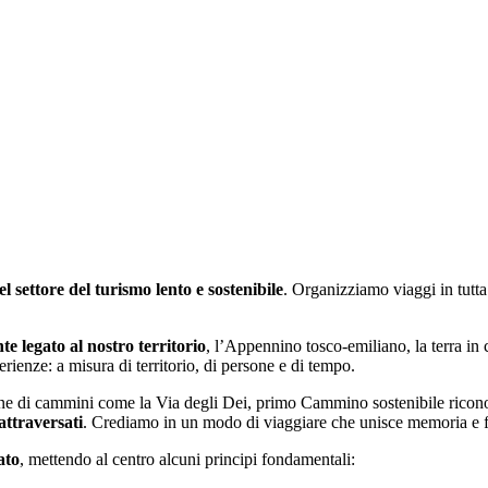
sone.
el settore del turismo lento e sostenibile
. Organizziamo viaggi in tutta 
e legato al nostro territorio
, l’Appennino tosco-emiliano, la terra i
ienze: a misura di territorio, di persone e di tempo.
tione di cammini come la Via degli Dei, primo Cammino sostenibile ricono
 attraversati
. Crediamo in un modo di viaggiare che unisce memoria e fut
ato
, mettendo al centro alcuni principi fondamentali: