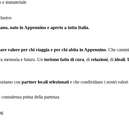
o e immateriale
clusivo
ano, nato in Appennino e aperto a tutta Italia.
eare valore
per chi viaggia e per chi abita in Appennino
. Che cammina
 tra memoria e futuro. Un
turismo fatto di cura
, di
relazioni
, di
ideali
.
aboriamo con
partner locali selezionati
e che condividano i nostri valori
i consulenza prima della partenza
ng