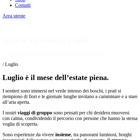
Contatti
Area utente
Tutte le Partenze di Luglio
Viaggi di gruppo per scoprire l’Appennino e non solo.
/
Luglio
Luglio è il mese dell’estate piena.
I sentieri sono immersi nel verde intenso dei boschi, i prati si
riempiono di fiori e le giornate lunghe invitano a camminare e a stare
all’aria aperta.
I nostri
viaggi di gruppo
sono pensati per chi desidera muoversi
con calma, condividendo il percorso con persone che hanno la stessa
voglia di scoperta.
Sono esperienze da vivere
insieme
, tra panorami luminosi, borghi