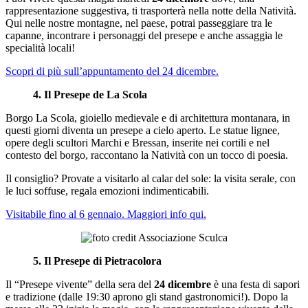
rappresentazione suggestiva, ti trasporterà nella notte della Natività.
Qui nelle nostre montagne, nel paese, potrai passeggiare tra le
capanne, incontrare i personaggi del presepe e anche assaggia le
specialità locali!
Scopri di più sull’appuntamento del 24 dicembre.
4. Il Presepe de La Scola
Borgo La Scola, gioiello medievale e di architettura montanara, in
questi giorni diventa un presepe a cielo aperto. Le statue lignee,
opere degli scultori Marchi e Bressan, inserite nei cortili e nel
contesto del borgo, raccontano la Natività con un tocco di poesia.
Il consiglio? Provate a visitarlo al calar del sole: la visita serale, con
le luci soffuse, regala emozioni indimenticabili.
Visitabile fino al 6 gennaio. Maggiori info qui.
5. Il Presepe di Pietracolora
Il “Presepe vivente” della sera del
24 dicembre
è una festa di sapori
e tradizione (dalle 19:30 aprono gli stand gastronomici!). Dopo la