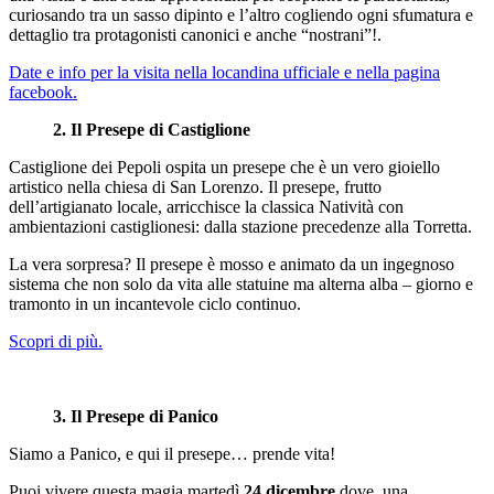
curiosando tra un sasso dipinto e l’altro cogliendo ogni sfumatura e
dettaglio tra protagonisti canonici e anche “nostrani”!.
Date e info per la visita nella locandina ufficiale e nella pagina
facebook.
2. Il Presepe di Castiglione
Castiglione dei Pepoli ospita un presepe che è un vero gioiello
artistico nella chiesa di San Lorenzo. Il presepe, frutto
dell’artigianato locale, arricchisce la classica Natività con
ambientazioni castiglionesi: dalla stazione precedenze alla Torretta.
La vera sorpresa? Il presepe è mosso e animato da un ingegnoso
sistema che non solo da vita alle statuine ma alterna alba – giorno e
tramonto in un incantevole ciclo continuo.
Scopri di più.
3. Il Presepe di Panico
Siamo a Panico, e qui il presepe… prende vita!
Puoi vivere questa magia martedì
24 dicembre
dove, una