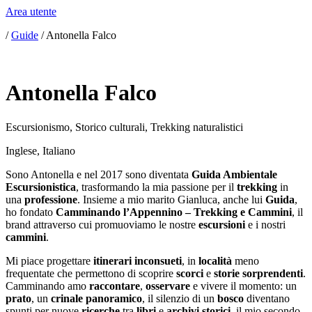
Area utente
/
Guide
/
Antonella Falco
Antonella Falco
Escursionismo
,
Storico culturali
,
Trekking naturalistici
Inglese
,
Italiano
Sono Antonella e nel 2017 sono diventata
Guida Ambientale
Escursionistica
, trasformando la mia passione per il
trekking
in
una
professione
. Insieme a mio marito Gianluca, anche lui
Guida
,
ho fondato
Camminando l’Appennino – Trekking e Cammini
, il
brand attraverso cui promuoviamo le nostre
escursioni
e i nostri
cammini
.
Mi piace progettare
itinerari inconsueti
, in
località
meno
frequentate che permettono di scoprire
scorci
e
storie sorprendenti
.
Camminando amo
raccontare
,
osservare
e vivere il momento: un
prato
, un
crinale panoramico
, il silenzio di un
bosco
diventano
spunti per nuove
ricerche
tra
libri
e
archivi storici
, il mio secondo