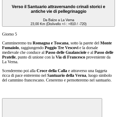
Verso il Santuario attraversando crinali storici e
antiche vie di pellegrinaggio
Da Balze a La Verna
23,00 Km (Dislivello +/-: +810 / -720)
Giorno 5
Cammineremo tra
Romagna e Toscana
, sotto la parete del
Monte
Fumaiolo
, raggiungendo
Poggio Tre Vescovi
e la dorsale
medievale che conduce al
Passo delle Gualanciole
e al
Passo delle
Pratelle
, punto di unione con la
Via di Francesco
proveniente da
La Verna.
Scenderemo poi alla
Croce della Calla
e attraverso una faggeta
ricca di pace entreremo nel
Santuario della Verna
, luogo simbolo
del cammino francescano. Ceneremo e pernotteremo nel santuario.