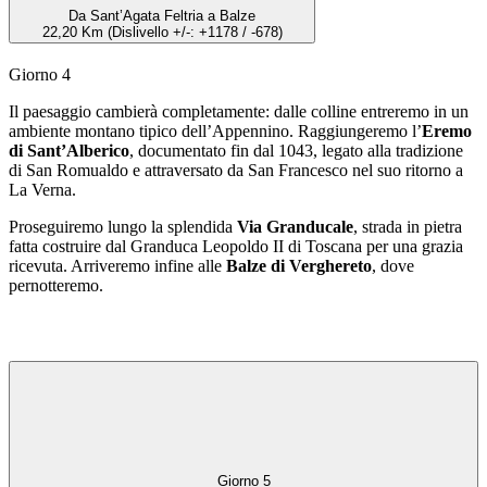
Da Sant’Agata Feltria a Balze
22,20 Km (Dislivello +/-: +1178 / -678)
Giorno 4
Il paesaggio cambierà completamente: dalle colline entreremo in un
ambiente montano tipico dell’Appennino. Raggiungeremo l’
Eremo
di Sant’Alberico
, documentato fin dal 1043, legato alla tradizione
di San Romualdo e attraversato da San Francesco nel suo ritorno a
La Verna.
Proseguiremo lungo la splendida
Via Granducale
, strada in pietra
fatta costruire dal Granduca Leopoldo II di Toscana per una grazia
ricevuta. Arriveremo infine alle
Balze di Verghereto
, dove
pernotteremo.
Giorno 5