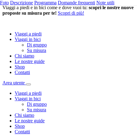
Foto
Descrizione
Programma
Domande frequenti
Note utili
Viaggi a piedi e in bici come e dove vuoi tu:
scopri le nostre nuove
proposte su misura per te!
Scopri di più!
Viaggi a piedi
Viaggi in bici
Di gruppo
Su misura
Chi siamo
Le nostre guide
Shop
Contatti
Area utente
Viaggi a piedi
Viaggi in bici
Di gruppo
Su misura
Chi siamo
Le nostre guide
Shop
Contatti