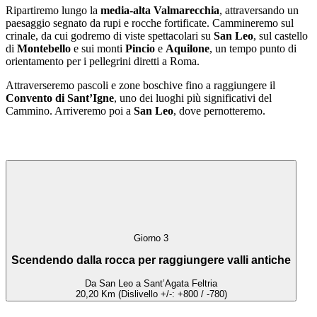
Ripartiremo lungo la
media-alta Valmarecchia
, attraversando un
paesaggio segnato da rupi e rocche fortificate. Cammineremo sul
crinale, da cui godremo di viste spettacolari su
San Leo
, sul castello
di
Montebello
e sui monti
Pincio
e
Aquilone
, un tempo punto di
orientamento per i pellegrini diretti a Roma.
Attraverseremo pascoli e zone boschive fino a raggiungere il
Convento di Sant’Igne
, uno dei luoghi più significativi del
Cammino. Arriveremo poi a
San Leo
, dove pernotteremo.
Giorno 3
Scendendo dalla rocca per raggiungere valli antiche
Da San Leo a Sant’Agata Feltria
20,20 Km (Dislivello +/-: +800 / -780)