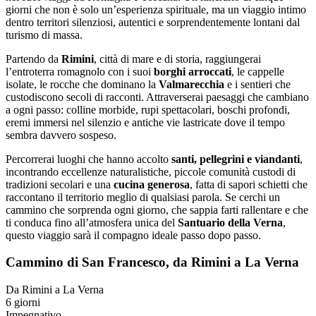
giorni che non è solo un’esperienza spirituale, ma un viaggio intimo
dentro territori silenziosi, autentici e sorprendentemente lontani dal
turismo di massa.
Partendo da
Rimini
, città di mare e di storia, raggiungerai
l’entroterra romagnolo con i suoi
borghi arroccati
, le cappelle
isolate, le rocche che dominano la
Valmarecchia
e i sentieri che
custodiscono secoli di racconti. Attraverserai paesaggi che cambiano
a ogni passo: colline morbide, rupi spettacolari, boschi profondi,
eremi immersi nel silenzio e antiche vie lastricate dove il tempo
sembra davvero sospeso.
Percorrerai luoghi che hanno accolto
santi, pellegrini e viandanti
,
incontrando eccellenze naturalistiche, piccole comunità custodi di
tradizioni secolari e una
cucina generosa
, fatta di sapori schietti che
raccontano il territorio meglio di qualsiasi parola. Se cerchi un
cammino che sorprenda ogni giorno, che sappia farti rallentare e che
ti conduca fino all’atmosfera unica del
Santuario della Verna
,
questo viaggio sarà il compagno ideale passo dopo passo.
Cammino di San Francesco, da Rimini a La Verna
Da Rimini a La Verna
6 giorni
Impegnativo